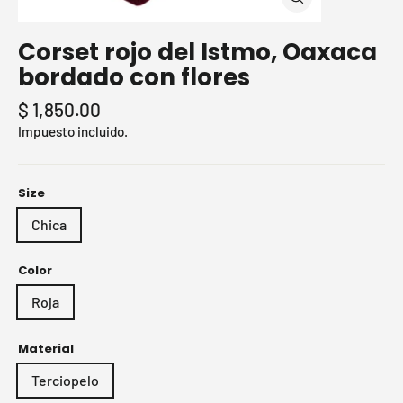
Cerrar
(esc)
Corset rojo del Istmo, Oaxaca
bordado con flores
Precio
$ 1,850.00
habitual
Impuesto incluido.
Size
Chica
Color
Roja
Material
Terciopelo