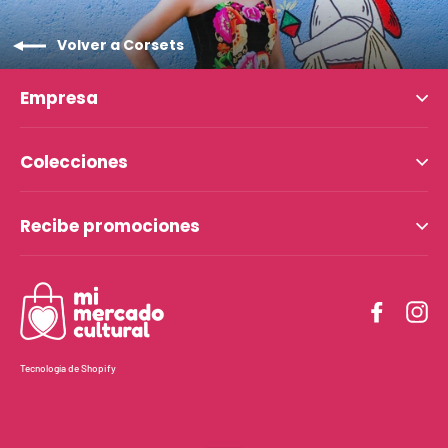
Volver a Corsets
Empresa
Colecciones
Recibe promociones
Facebo
In
Tecnología de Shopify