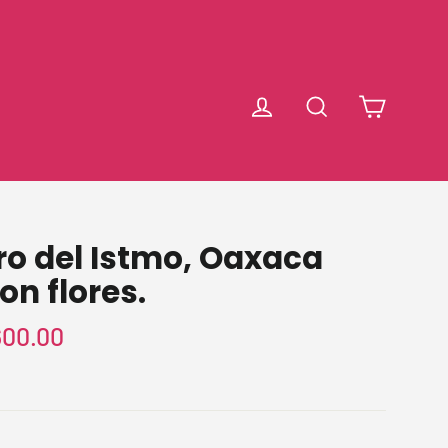
Carrit
Ingresar
Buscar
ro del Istmo, Oaxaca
n flores.
o
600.00