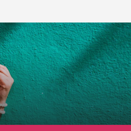
tir
ok