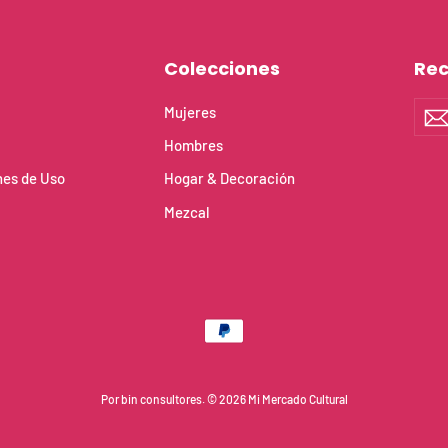
Colecciones
Rec
Susc
Mujeres
a
nue
Hombres
lista
de
nes de Uso
Hogar & Decoración
cor
Mezcal
Por
bin consultores
. © 2026 Mi Mercado Cultural