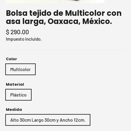
Cerrar
(esc)
Bolsa tejido de Multicolor con
asa larga, Oaxaca, México.
Precio
$ 290.00
habitual
Impuesto incluido.
Color
Multicolor
Material
Plástico
Medida
Alto 30cm Largo 30cm y Ancho 12cm.