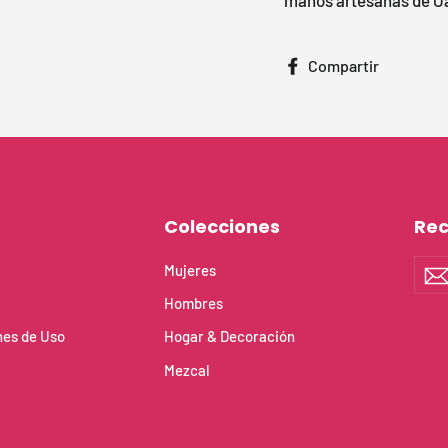
manos artesanas de O
Compar
Compartir
en
Facebo
Colecciones
Rec
Susc
Mujeres
a
nue
Hombres
lista
de
nes de Uso
Hogar & Decoración
cor
Mezcal